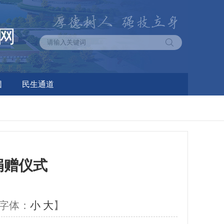
网
团
民生通道
捐赠仪式
字体：
小
大
】