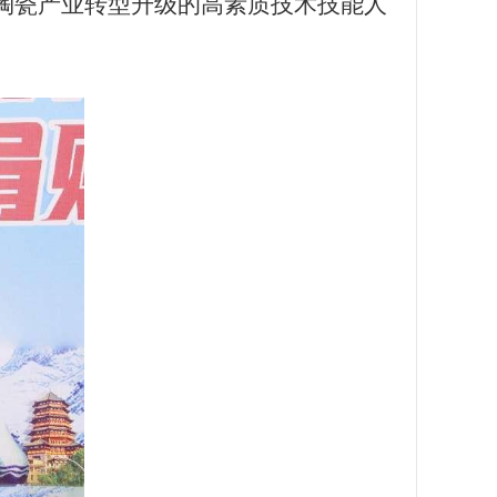
陶瓷产业转型升级的高素质技术技能人