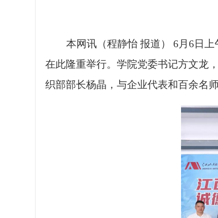
本网讯（程静怡 报道） 6月6
在此隆重举行。学院党委书记方文龙
织部部长杨晶，与企业代表和百余名