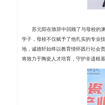
苏元阳在致辞中回顾了与母校的
学子，母校不仅赋予了他扎实的专业
地，诚德轩始终以教育情怀践行社会
将致力于陶瓷人才培育，守护非遗根