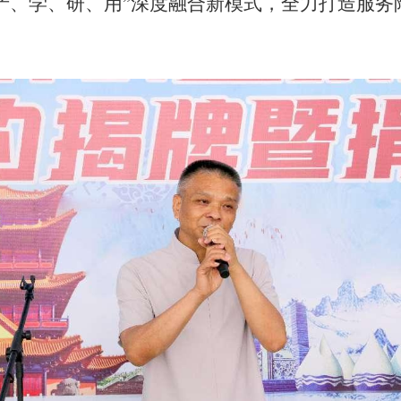
产、学、研、用”深度融合新模式，全力打造服务