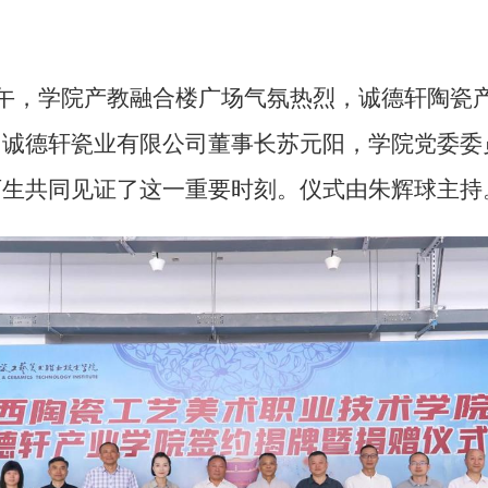
日上午，学院产教融合楼广场气氛热烈，诚德轩陶
，诚德轩瓷业有限公司董事长苏元阳，学院党委委
师生共同见证了这一重要时刻。仪式由朱辉球主持