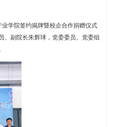
瓷产业学院签约揭牌暨校企合作捐赠仪式
员、副院长朱辉球，党委委员、党委组
。