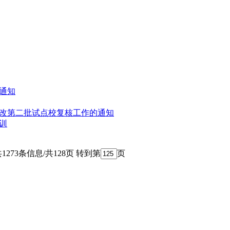
的通知
诊改第二批试点校复核工作的通知
训
1273条信息/共128页
转到第
页