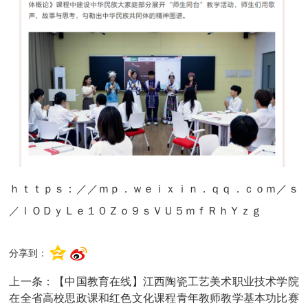
ｈｔｔｐｓ：／／ｍｐ．ｗｅｉｘｉｎ．ｑｑ．ｃｏｍ／ｓ
／ｌＯＤｙＬｅ１０Ｚｏ９ｓＶＵ５ｍｆＲｈＹｚｇ
分享到：
上一条：
【中国教育在线】江西陶瓷工艺美术职业技术学院
在全省高校思政课和红色文化课程青年教师教学基本功比赛